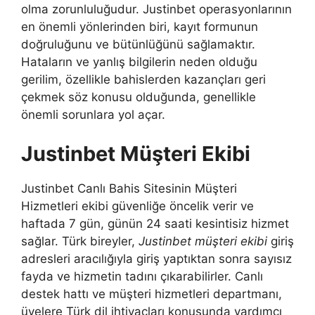
olma zorunluluğudur. Justinbet operasyonlarının
en önemli yönlerinden biri, kayıt formunun
doğruluğunu ve bütünlüğünü sağlamaktır.
Hataların ve yanlış bilgilerin neden olduğu
gerilim, özellikle bahislerden kazançları geri
çekmek söz konusu olduğunda, genellikle
önemli sorunlara yol açar.
Justinbet Müşteri Ekibi
Justinbet Canlı Bahis Sitesinin Müşteri
Hizmetleri ekibi güvenliğe öncelik verir ve
haftada 7 gün, günün 24 saati kesintisiz hizmet
sağlar. Türk bireyler,
Justinbet müşteri ekibi
giriş
adresleri aracılığıyla giriş yaptıktan sonra sayısız
fayda ve hizmetin tadını çıkarabilirler. Canlı
destek hattı ve müşteri hizmetleri departmanı,
üyelere Türk dil ihtiyaçları konusunda yardımcı