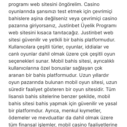
programı web sitesini öngörelim. Casino
oyunlarında şansınızı test etmek için çevrimiçi
bahislere aşina değilseniz veya çevrimiçi casino
pazarına giriyorsanız, Justinbet Üyelik Programı
web sitesini kısaca tanıtacağız. Justinbet web
sitesi güvenilir ve yetkili bir bahis platformudur.
Kullanıcılara çeşitli türler, oyunlar, iddialar ve
canlı oyunlar dahil olmak üzere çok çeşitli oyun
seçenekleri sunar. Mobil bahis sitesi, ayrıcalıklı
kullanıcılarına özel bonuslar sağlayan çok
aranan bir bahis platformudur. Uzun yıllardır
oyun pazarında bulunan mobil oyun sitesi, uzun
süredir faaliyet gösteren bir oyun sitesidir. Tüm
lisanslı bahis sitelerine benzer şekilde, mobil
bahis sitesi bahis yapmak için güvenilir ve yasal
bir platformdur. Ayrıca, menkul kıymetler,
ödemeler ve mevduatlar da dahil olmak üzere
tüm finansal işlemler, mobil casino faaliyetlerine