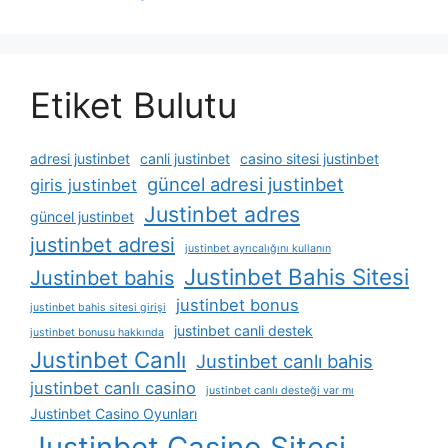
Etiket Bulutu
adresi justinbet
canli justinbet
casino sitesi justinbet
güncel adresi justinbet
giris justinbet
Justinbet adres
güncel justinbet
justinbet adresi
justinbet ayrıcalığını kullanın
Justinbet Bahis Sitesi
Justinbet bahis
justinbet bonus
justinbet bahis sitesi girişi
justinbet canli destek
justinbet bonusu hakkında
Justinbet Canlı
Justinbet canlı bahis
justinbet canlı casino
justinbet canlı desteği var mı
Justinbet Casino Oyunları
Justinbet Casino Sitesi