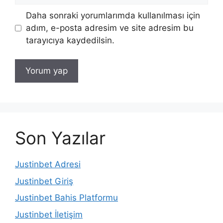
Daha sonraki yorumlarımda kullanılması için
adım, e-posta adresim ve site adresim bu
tarayıcıya kaydedilsin.
Son Yazılar
Justinbet Adresi
Justinbet Giriş
Justinbet Bahis Platformu
Justinbet İletişim