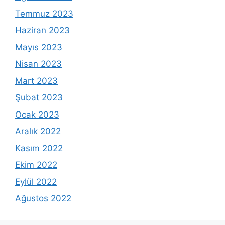
Temmuz 2023
Haziran 2023
Mayıs 2023
Nisan 2023
Mart 2023
Şubat 2023
Ocak 2023
Aralık 2022
Kasım 2022
Ekim 2022
Eylül 2022
Ağustos 2022