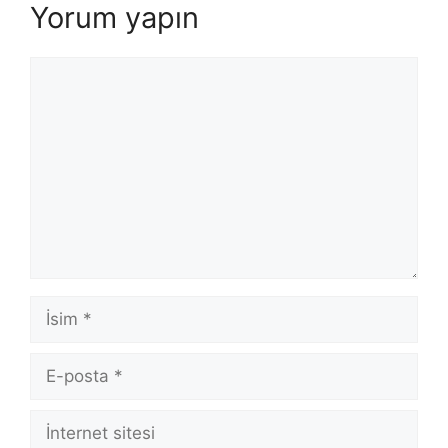
Yorum yapın
Yorum
İsim
E-
posta
İnternet
sitesi