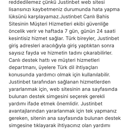
reddedilemez çünkü Justinbet web sitesi
lisansınızı kaybetmeniz durumunda hata yapma
lüksünü karşılayamaz.Justinbet Canlı Bahis
Sitesinin Müşteri Hizmetleri ekibi güvenliğe
öncelik verir ve haftada 7 gün, günün 24 saati
kesintisiz hizmet sağlar. Türk bireyler, Justinbet
giriş adresleri aracılığıyla giriş yaptıktan sonra
sayısız fayda ve hizmetin tadını çıkarabilirler.
Canlı destek hattı ve müşteri hizmetleri
departmanı, üyelere Türk dil ihtiyaçları
konusunda yardımcı olmak için kullanılabilir.
Justinbet tarafından sağlanan hizmetlerden
yararlanmak için, web sitesinin ana sayfasında
bulunan destek simgesini seçerek gerekli
yardımı ifade etmek önemlidir. Justinbet
avantajlarından yararlanmak için tek yapmanız
gereken, sitenin ana sayfasında bulunan destek
simgesine tıklayarak ihtiyacınız olan yardımı