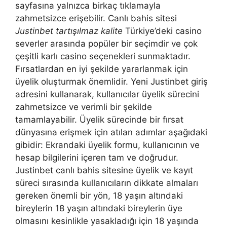
sayfasına yalnızca birkaç tıklamayla
zahmetsizce erişebilir. Canlı bahis sitesi
Justinbet tartışılmaz kalite
Türkiye’deki casino
severler arasında popüler bir seçimdir ve çok
çeşitli karlı casino seçenekleri sunmaktadır.
Fırsatlardan en iyi şekilde yararlanmak için
üyelik oluşturmak önemlidir. Yeni Justinbet giriş
adresini kullanarak, kullanıcılar üyelik sürecini
zahmetsizce ve verimli bir şekilde
tamamlayabilir. Üyelik sürecinde bir fırsat
dünyasına erişmek için atılan adımlar aşağıdaki
gibidir: Ekrandaki üyelik formu, kullanıcının ve
hesap bilgilerini içeren tam ve doğrudur.
Justinbet canlı bahis sitesine üyelik ve kayıt
süreci sırasında kullanıcıların dikkate almaları
gereken önemli bir yön, 18 yaşın altındaki
bireylerin 18 yaşın altındaki bireylerin üye
olmasını kesinlikle yasakladığı için 18 yaşında