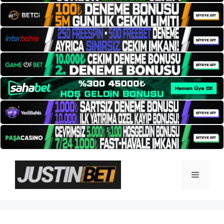
İçeriğe
atla
Menü