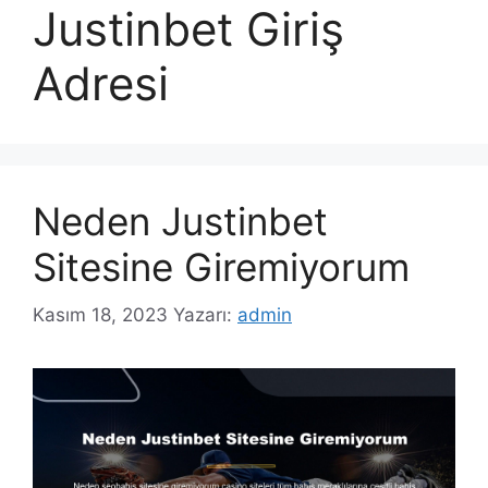
Justinbet Giriş
Adresi
Neden Justinbet
Sitesine Giremiyorum
Kasım 18, 2023
Yazarı:
admin