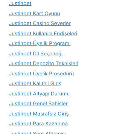
Justinbet
Justinbet Kart Oyunu
Justinbet Casino Severler
Justinbet Kullanıcı Endişeleri
Justinbet Üyelik Programı
Justinbet Dil Seçeneği
Justinbet Depozito Teknikleri
Justinbet Üyelik Prosedürü
Justinbet Kaliteli Giriş
Justinbet Altyapı Durumu
Justinbet Genel Bahisler
Justinbet Masrafsız Giriş
Justinbet Para Kazanma
Justinbet Spor Altyapısı