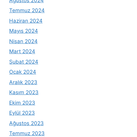
Ağustos 2024
Temmuz 2024
Haziran 2024
Mayıs 2024
Nisan 2024
Mart 2024
Şubat 2024
Ocak 2024
Aralık 2023
Kasım 2023
Ekim 2023
Eylül 2023
Ağustos 2023
Temmuz 2023