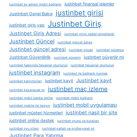
justinbet finansal i̇şlemler
justinbet ev adresi mobil bağlantı
justinbet girisi
Justinbet Genel Bakış
Justinbet Giriş
justinbet giris yap
Justinbet Giriş Adresi
justinbet girişi neden engellendi
Justinbet Güncel
justinbet güncel adres
Justinbet güncel adresi
justinbet güven
justinbet güvence
Justinbet Güvenilirlik
justinbet güvenlir mi
justinbet güvenin
justinbet hakkında hesaplar oluşturun
justinbet hesaplar oluşturun
justinbet instagram
justinbet i̇le bağlantı kurmak
Justinbet kayıt
justinbet kayit
justinbet katılımcıları
justinbet maç izleme
justinbet kazanacak mı
justinbet mobil banka online
justinbet mobil bağlantı
justinbet mobil uygulaması
justinbet mobile i̇le tanışın
justinbet nasil bir site
justinbet müşteri hizmetleri
justinbet online destek
justinbet oyunu ve kuralları
justinbet oyu sitesi
justinbet pahalı ve profesyonel mi
Justinbet Para Yatırma