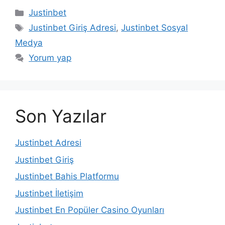
Kategoriler
Justinbet
Etiketler
Justinbet Giriş Adresi
,
Justinbet Sosyal
Medya
Yorum yap
Son Yazılar
Justinbet Adresi
Justinbet Giriş
Justinbet Bahis Platformu
Justinbet İletişim
Justinbet En Popüler Casino Oyunları