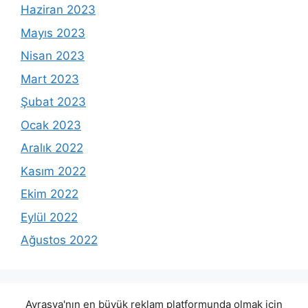
Haziran 2023
Mayıs 2023
Nisan 2023
Mart 2023
Şubat 2023
Ocak 2023
Aralık 2022
Kasım 2022
Ekim 2022
Eylül 2022
Ağustos 2022
Avrasya'nın en büyük reklam platformunda olmak için