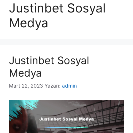
Justinbet Sosyal
Medya
Justinbet Sosyal
Medya
Mart 22, 2023
Yazarı:
admin