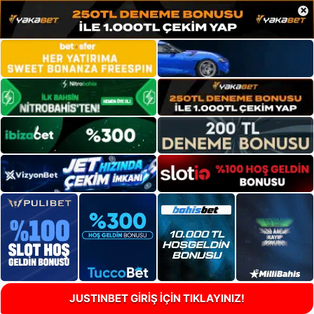
×
JUSTINBET GİRİŞ İÇİN TIKLAYINIZ!