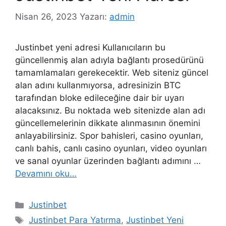
Nisan 26, 2023
Yazarı:
admin
Justinbet yeni adresi Kullanıcıların bu
güncellenmiş alan adıyla bağlantı prosedürünü
tamamlamaları gerekecektir. Web siteniz güncel
alan adını kullanmıyorsa, adresinizin BTC
tarafından bloke edileceğine dair bir uyarı
alacaksınız. Bu noktada web sitenizde alan adı
güncellemelerinin dikkate alınmasının önemini
anlayabilirsiniz. Spor bahisleri, casino oyunları,
canlı bahis, canlı casino oyunları, video oyunları
ve sanal oyunlar üzerinden bağlantı adımını …
Devamını oku…
Kategoriler
Justinbet
Etiketler
Justinbet Para Yatırma
,
Justinbet Yeni