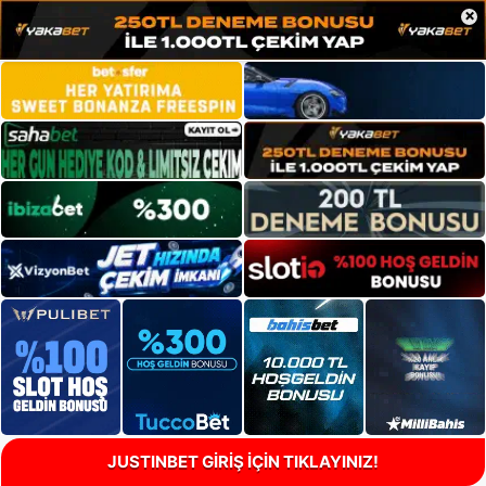
×
JUSTINBET GİRİŞ İÇİN TIKLAYINIZ!