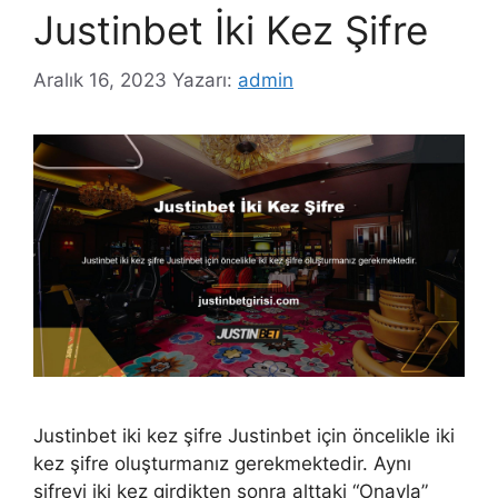
Justinbet İki Kez Şifre
Aralık 16, 2023
Yazarı:
admin
Justinbet iki kez şifre Justinbet için öncelikle iki
kez şifre oluşturmanız gerekmektedir. Aynı
şifreyi iki kez girdikten sonra alttaki “Onayla”