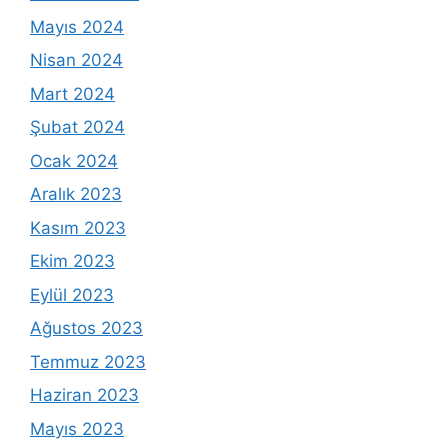
Mayıs 2024
Nisan 2024
Mart 2024
Şubat 2024
Ocak 2024
Aralık 2023
Kasım 2023
Ekim 2023
Eylül 2023
Ağustos 2023
Temmuz 2023
Haziran 2023
Mayıs 2023