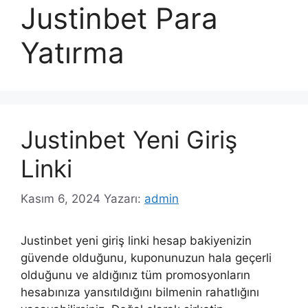
Justinbet Para
Yatırma
Justinbet Yeni Giriş
Linki
Kasım 6, 2024
Yazarı:
admin
Justinbet yeni giriş linki hesap bakiyenizin
güvende olduğunu, kuponunuzun hala geçerli
olduğunu ve aldığınız tüm promosyonların
hesabınıza yansıtıldığını bilmenin rahatlığını