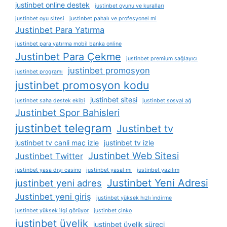
justinbet online destek
justinbet oyunu ve kuralları
justinbet oyu sitesi
justinbet pahalı ve profesyonel mi
Justinbet Para Yatırma
justinbet para yatırma mobil banka online
Justinbet Para Çekme
justinbet premium sağlayıcı
justinbet promosyon
justinbet programı
justinbet promosyon kodu
justinbet sitesi
justinbet saha destek ekibi
justinbet sosyal ağ
Justinbet Spor Bahisleri
justinbet telegram
Justinbet tv
justinbet tv canli maç izle
justinbet tv izle
Justinbet Web Sitesi
Justinbet Twitter
justinbet yasa dışı casino
justinbet yasal mı
justinbet yazılım
Justinbet Yeni Adresi
justinbet yeni adres
Justinbet yeni giriş
justinbet yüksek hızlı i̇ndirme
justinbet yüksek i̇lgi görüyor
justinbet çinko
justinbet üyelik
justinbet üyelik süreci