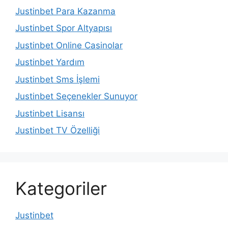
Justinbet Para Kazanma
Justinbet Spor Altyapısı
Justinbet Online Casinolar
Justinbet Yardım
Justinbet Sms İşlemi
Justinbet Seçenekler Sunuyor
Justinbet Lisansı
Justinbet TV Özelliği
Kategoriler
Justinbet