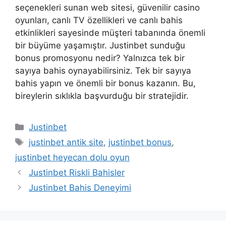
seçenekleri sunan web sitesi, güvenilir casino
oyunları, canlı TV özellikleri ve canlı bahis
etkinlikleri sayesinde müşteri tabanında önemli
bir büyüme yaşamıştır. Justinbet sunduğu
bonus promosyonu nedir? Yalnızca tek bir
sayıya bahis oynayabilirsiniz. Tek bir sayıya
bahis yapın ve önemli bir bonus kazanın. Bu,
bireylerin sıklıkla başvurduğu bir stratejidir.
Kategoriler
Justinbet
Etiketler
justinbet antik site
,
justinbet bonus
,
justinbet heyecan dolu oyun
Yazı
Justinbet Riskli Bahisler
dolaşımı
Justinbet Bahis Deneyimi