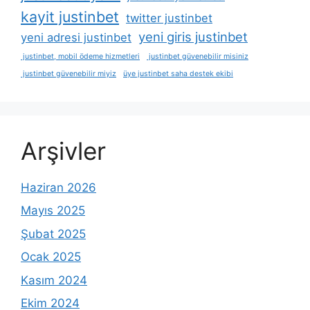
kayit justinbet
twitter justinbet
yeni giris justinbet
yeni adresi justinbet
justinbet, mobil ödeme hizmetleri
justinbet güvenebilir misiniz
justinbet güvenebilir miyiz
üye justinbet saha destek ekibi
Arşivler
Haziran 2026
Mayıs 2025
Şubat 2025
Ocak 2025
Kasım 2024
Ekim 2024