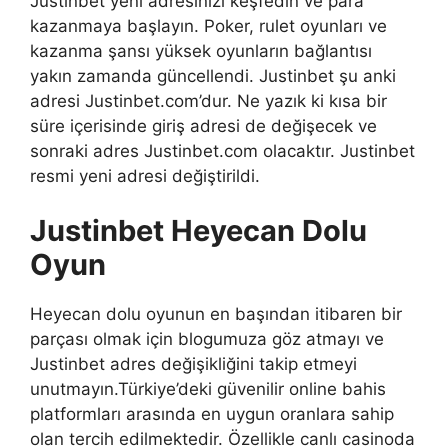
Justinbet yeni adresinizi keşfedin ve para
kazanmaya başlayın. Poker, rulet oyunları ve
kazanma şansı yüksek oyunların bağlantısı
yakın zamanda güncellendi. Justinbet şu anki
adresi Justinbet.com’dur. Ne yazık ki kısa bir
süre içerisinde giriş adresi de değişecek ve
sonraki adres Justinbet.com olacaktır. Justinbet
resmi yeni adresi değiştirildi.
Justinbet Heyecan Dolu
Oyun
Heyecan dolu oyunun en başından itibaren bir
parçası olmak için blogumuza göz atmayı ve
Justinbet adres değişikliğini takip etmeyi
unutmayın.Türkiye’deki güvenilir online bahis
platformları arasında en uygun oranlara sahip
olan tercih edilmektedir. Özellikle canlı casinoda