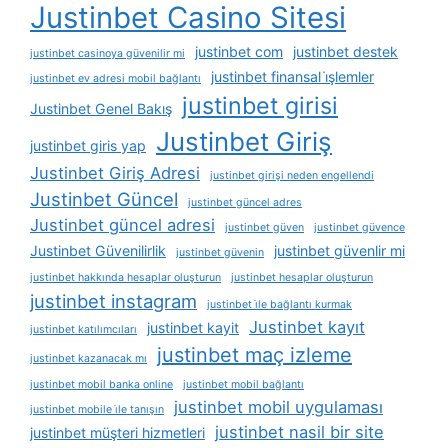
Justinbet Casino Sitesi
justinbet com
justinbet destek
justinbet casinoya güvenilir mi
justinbet finansal i̇şlemler
justinbet ev adresi mobil bağlantı
justinbet girisi
Justinbet Genel Bakış
Justinbet Giriş
justinbet giris yap
Justinbet Giriş Adresi
justinbet girişi neden engellendi
Justinbet Güncel
justinbet güncel adres
Justinbet güncel adresi
justinbet güven
justinbet güvence
Justinbet Güvenilirlik
justinbet güvenlir mi
justinbet güvenin
justinbet hakkında hesaplar oluşturun
justinbet hesaplar oluşturun
justinbet instagram
justinbet i̇le bağlantı kurmak
Justinbet kayıt
justinbet kayit
justinbet katılımcıları
justinbet maç izleme
justinbet kazanacak mı
justinbet mobil banka online
justinbet mobil bağlantı
justinbet mobil uygulaması
justinbet mobile i̇le tanışın
justinbet nasil bir site
justinbet müşteri hizmetleri