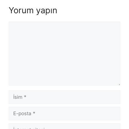
Yorum yapın
Yorum
İsim
E-
posta
İnternet