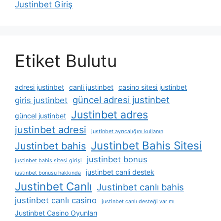
Justinbet Giriş
Etiket Bulutu
adresi justinbet
canli justinbet
casino sitesi justinbet
güncel adresi justinbet
giris justinbet
Justinbet adres
güncel justinbet
justinbet adresi
justinbet ayrıcalığını kullanın
Justinbet Bahis Sitesi
Justinbet bahis
justinbet bonus
justinbet bahis sitesi girişi
justinbet canli destek
justinbet bonusu hakkında
Justinbet Canlı
Justinbet canlı bahis
justinbet canlı casino
justinbet canlı desteği var mı
Justinbet Casino Oyunları