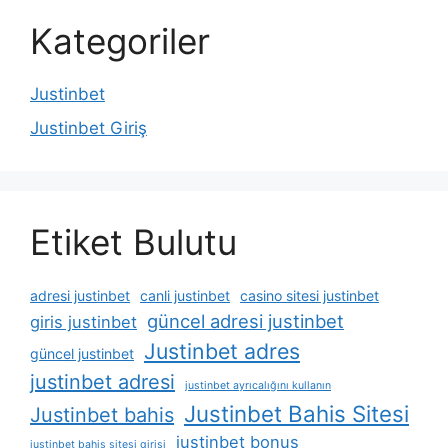
Kategoriler
Justinbet
Justinbet Giriş
Etiket Bulutu
adresi justinbet
canli justinbet
casino sitesi justinbet
güncel adresi justinbet
giris justinbet
Justinbet adres
güncel justinbet
justinbet adresi
justinbet ayrıcalığını kullanın
Justinbet Bahis Sitesi
Justinbet bahis
justinbet bonus
justinbet bahis sitesi girişi