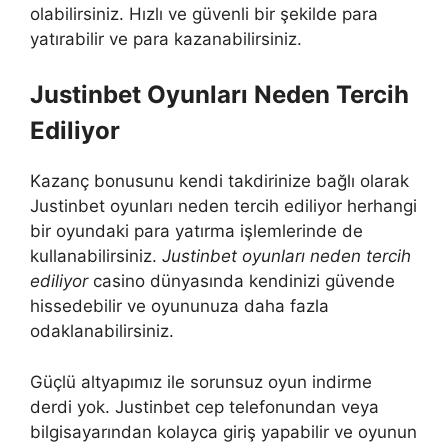
olabilirsiniz. Hızlı ve güvenli bir şekilde para
yatırabilir ve para kazanabilirsiniz.
Justinbet Oyunları Neden Tercih
Ediliyor
Kazanç bonusunu kendi takdirinize bağlı olarak
Justinbet oyunları neden tercih ediliyor herhangi
bir oyundaki para yatırma işlemlerinde de
kullanabilirsiniz.
Justinbet oyunları neden tercih
ediliyor
casino dünyasında kendinizi güvende
hissedebilir ve oyununuza daha fazla
odaklanabilirsiniz.
Güçlü altyapımız ile sorunsuz oyun indirme
derdi yok. Justinbet cep telefonundan veya
bilgisayarından kolayca giriş yapabilir ve oyunun