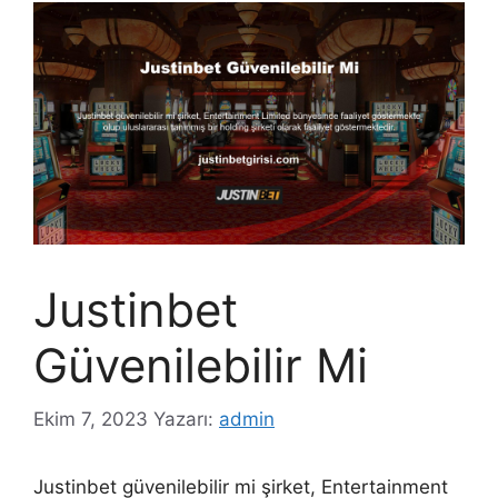
Justinbet
Güvenilebilir Mi
Ekim 7, 2023
Yazarı:
admin
Justinbet güvenilebilir mi şirket, Entertainment