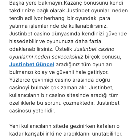
Başka yere bakmayın.Kazanç bonusunu kendi
takdirinize bağlı olarak Justinbet oyunları neden
tercih ediliyor herhangi bir oyundaki para
yatırma işlemlerinde de kullanabilirsiniz.
Justinbet casino dünyasında kendinizi güvende
hissedebilir ve oyununuza daha fazla
odaklanabilirsiniz. Üstelik
Justinbet casino
oyunlarını neden seveceksiniz
birçok bonusu,
Justinbet Güncel
aradığınız tüm oyunları
bulmanızı kolay ve güvenli hale getiriyor.
Yüzlerce çevrimiçi casino arasında doğru
casinoyi bulmak çok zaman alır. Justinbet,
kullanıcıların bir casino sitesinde aradığı tüm
özelliklerle bu sorunu çözmektedir. Justinbet
casinosu yeterlidir.
Yeni kullanıcıların sitede gezinirken kafaları o
kadar karışabilir ki ne aradıklarını unutabilirler.