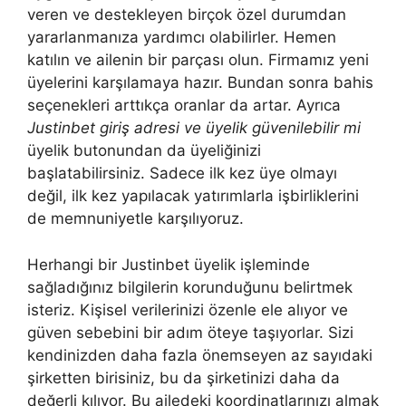
veren ve destekleyen birçok özel durumdan
yararlanmanıza yardımcı olabilirler. Hemen
katılın ve ailenin bir parçası olun. Firmamız yeni
üyelerini karşılamaya hazır. Bundan sonra bahis
seçenekleri arttıkça oranlar da artar. Ayrıca
Justinbet giriş adresi ve üyelik güvenilebilir mi
üyelik butonundan da üyeliğinizi
başlatabilirsiniz. Sadece ilk kez üye olmayı
değil, ilk kez yapılacak yatırımlarla işbirliklerini
de memnuniyetle karşılıyoruz.
Herhangi bir Justinbet üyelik işleminde
sağladığınız bilgilerin korunduğunu belirtmek
isteriz. Kişisel verilerinizi özenle ele alıyor ve
güven sebebini bir adım öteye taşıyorlar. Sizi
kendinizden daha fazla önemseyen az sayıdaki
şirketten birisiniz, bu da şirketinizi daha da
değerli kılıyor. Bu ailedeki koordinatlarınızı almak