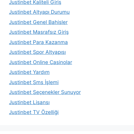
Justinbet Kaliteli Giriş
Justinbet Altyapı Durumu
Justinbet Genel Bahisler
Justinbet Masrafsız Giriş
Justinbet Para Kazanma
Justinbet Spor Altyapısı
Justinbet Online Casinolar
Justinbet Yardım
Justinbet Sms İşlemi
Justinbet Seçenekler Sunuyor
Justinbet Lisansı
Justinbet TV Özelliği