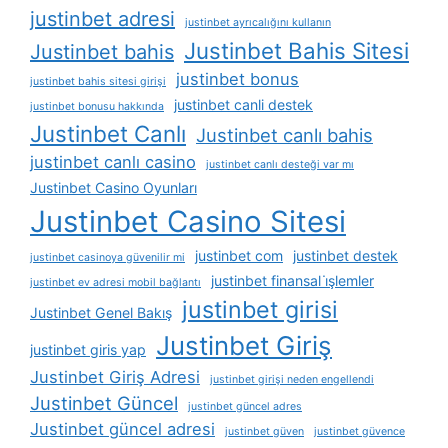
justinbet adresi
justinbet ayrıcalığını kullanın
Justinbet Bahis Sitesi
Justinbet bahis
justinbet bonus
justinbet bahis sitesi girişi
justinbet canli destek
justinbet bonusu hakkında
Justinbet Canlı
Justinbet canlı bahis
justinbet canlı casino
justinbet canlı desteği var mı
Justinbet Casino Oyunları
Justinbet Casino Sitesi
justinbet com
justinbet destek
justinbet casinoya güvenilir mi
justinbet finansal i̇şlemler
justinbet ev adresi mobil bağlantı
justinbet girisi
Justinbet Genel Bakış
Justinbet Giriş
justinbet giris yap
Justinbet Giriş Adresi
justinbet girişi neden engellendi
Justinbet Güncel
justinbet güncel adres
Justinbet güncel adresi
justinbet güven
justinbet güvence