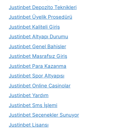
Justinbet Depozito Teknikleri
Justinbet Üyelik Prosedürü
Justinbet Kaliteli Giriş
Justinbet Altyapı Durumu
Justinbet Genel Bahisler
Justinbet Masrafsız Giriş
Justinbet Para Kazanma
Justinbet Spor Altyapısı
Justinbet Online Casinolar
Justinbet Yardım
Justinbet Sms İşlemi
Justinbet Seçenekler Sunuyor
Justinbet Lisansı