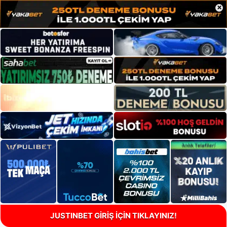
×
JUSTINBET GİRİŞ İÇİN TIKLAYINIZ!