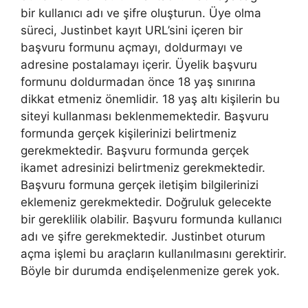
bir kullanıcı adı ve şifre oluşturun. Üye olma
süreci, Justinbet kayıt URL’sini içeren bir
başvuru formunu açmayı, doldurmayı ve
adresine postalamayı içerir. Üyelik başvuru
formunu doldurmadan önce 18 yaş sınırına
dikkat etmeniz önemlidir. 18 yaş altı kişilerin bu
siteyi kullanması beklenmemektedir. Başvuru
formunda gerçek kişilerinizi belirtmeniz
gerekmektedir. Başvuru formunda gerçek
ikamet adresinizi belirtmeniz gerekmektedir.
Başvuru formuna gerçek iletişim bilgilerinizi
eklemeniz gerekmektedir. Doğruluk gelecekte
bir gereklilik olabilir. Başvuru formunda kullanıcı
adı ve şifre gerekmektedir. Justinbet oturum
açma işlemi bu araçların kullanılmasını gerektirir.
Böyle bir durumda endişelenmenize gerek yok.