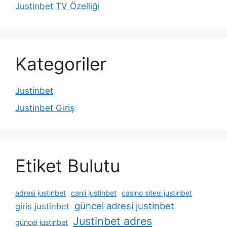
Justinbet TV Özelliği
Kategoriler
Justinbet
Justinbet Giriş
Etiket Bulutu
adresi justinbet
canli justinbet
casino sitesi justinbet
güncel adresi justinbet
giris justinbet
Justinbet adres
güncel justinbet