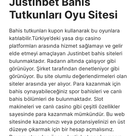
Justinbet Bahis
Tutkunları Oyu Sitesi
Bahis tutkunları kupon kullanarak bu oyunlara
katılabilir.Türkiye’deki yasa dışı casino
platformları arasında hizmet sağlamayı ve gelir
elde etmeyi amaçlayan Justinbet bahis siteleri
bulunmaktadır. Radarın altında çalışıyor gibi
görünüyor. Şirket tarafından denetleniyor gibi
görünüyor. Bu site olumlu değerlendirmeleri olan
siteler arasında yer alıyor. Para kazanmak için
bahis oynayabileceğiniz spor bahisleri ve canlı
bahis bölümleri de bulunmaktadır. Slot
makineleri ve canlı casino gibi çeşitli özellikler
sayesinde para kazanmak mümkündür. Bu web
sitesinde kazancınızı veya potansiyelinizi en üst
düzeye çıkarmak için bir hesap açmalısınız.