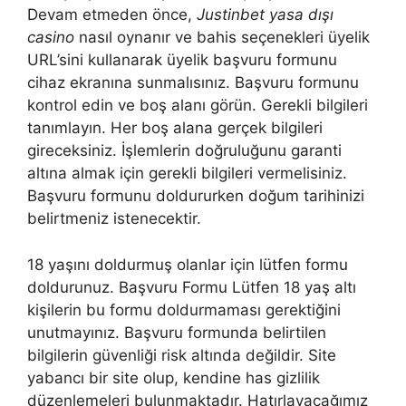
Devam etmeden önce,
Justinbet yasa dışı
casino
nasıl oynanır ve bahis seçenekleri üyelik
URL’sini kullanarak üyelik başvuru formunu
cihaz ekranına sunmalısınız. Başvuru formunu
kontrol edin ve boş alanı görün. Gerekli bilgileri
tanımlayın. Her boş alana gerçek bilgileri
gireceksiniz. İşlemlerin doğruluğunu garanti
altına almak için gerekli bilgileri vermelisiniz.
Başvuru formunu doldururken doğum tarihinizi
belirtmeniz istenecektir.
18 yaşını doldurmuş olanlar için lütfen formu
doldurunuz. Başvuru Formu Lütfen 18 yaş altı
kişilerin bu formu doldurmaması gerektiğini
unutmayınız. Başvuru formunda belirtilen
bilgilerin güvenliği risk altında değildir. Site
yabancı bir site olup, kendine has gizlilik
düzenlemeleri bulunmaktadır. Hatırlayacağımız