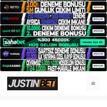
İçeriğe
atla
Menü