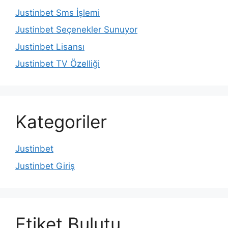
Justinbet Sms İşlemi
Justinbet Seçenekler Sunuyor
Justinbet Lisansı
Justinbet TV Özelliği
Kategoriler
Justinbet
Justinbet Giriş
Etiket Bulutu