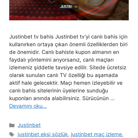
Justinbet tv bahis Justinbet tv’yi canlı bahis için
kullanırken ortaya çıkan önemli özelliklerden biri
de önemidir. Canlı bahiste kupon almanın en
faydalı yöntemini arıyorsanız, canlı maçları
izlemeniz şiddetle tavsiye edilir. Sitede ücretsiz
olarak sunulan canlı TV özelliği bu aşamada
aktif hale gelecektir. Maçı hemen izleyebilir ve
canlı bahis sitelerinin üyelerine sunduğu
kuponları anında alabilirsiniz. Sürücünün …
Devamını oku…
Kategoriler
Justinbet
Etiketler
justinbet ekşi sözlük
,
justinbet maç izleme
,