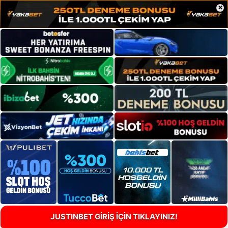
×
JUSTINBET GİRİŞ İÇİN TIKLAYINIZ!