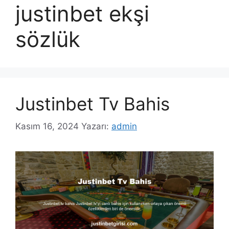
justinbet ekşi
sözlük
Justinbet Tv Bahis
Kasım 16, 2024
Yazarı:
admin