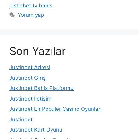
justinbet tv bahis
Yorum yap
Son Yazılar
Justinbet Adresi
Justinbet Giriş
Justinbet Bahis Platformu
Justinbet İletişim
Justinbet En Popüler Casino Oyunları
Justinbet
Justinbet Kart Oyunu