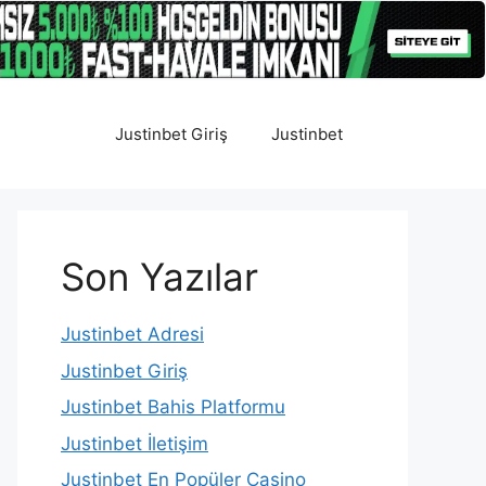
Justinbet Giriş
Justinbet
Son Yazılar
Justinbet Adresi
Justinbet Giriş
Justinbet Bahis Platformu
Justinbet İletişim
Justinbet En Popüler Casino