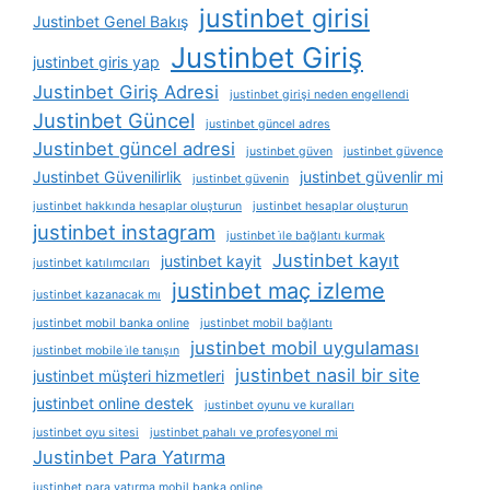
justinbet girisi
Justinbet Genel Bakış
Justinbet Giriş
justinbet giris yap
Justinbet Giriş Adresi
justinbet girişi neden engellendi
Justinbet Güncel
justinbet güncel adres
Justinbet güncel adresi
justinbet güven
justinbet güvence
Justinbet Güvenilirlik
justinbet güvenlir mi
justinbet güvenin
justinbet hakkında hesaplar oluşturun
justinbet hesaplar oluşturun
justinbet instagram
justinbet i̇le bağlantı kurmak
Justinbet kayıt
justinbet kayit
justinbet katılımcıları
justinbet maç izleme
justinbet kazanacak mı
justinbet mobil banka online
justinbet mobil bağlantı
justinbet mobil uygulaması
justinbet mobile i̇le tanışın
justinbet nasil bir site
justinbet müşteri hizmetleri
justinbet online destek
justinbet oyunu ve kuralları
justinbet oyu sitesi
justinbet pahalı ve profesyonel mi
Justinbet Para Yatırma
justinbet para yatırma mobil banka online