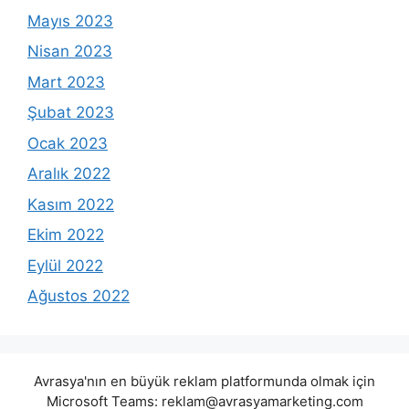
Mayıs 2023
Nisan 2023
Mart 2023
Şubat 2023
Ocak 2023
Aralık 2022
Kasım 2022
Ekim 2022
Eylül 2022
Ağustos 2022
Avrasya'nın en büyük reklam platformunda olmak için
Microsoft Teams:
reklam@avrasyamarketing.com