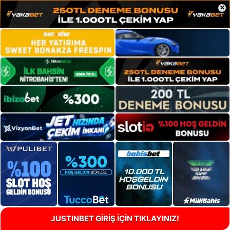
×
JUSTINBET GİRİŞ İÇİN TIKLAYINIZ!