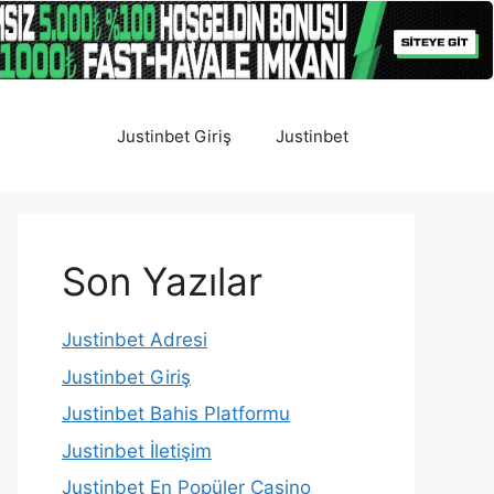
Justinbet Giriş
Justinbet
Son Yazılar
Justinbet Adresi
Justinbet Giriş
Justinbet Bahis Platformu
Justinbet İletişim
Justinbet En Popüler Casino