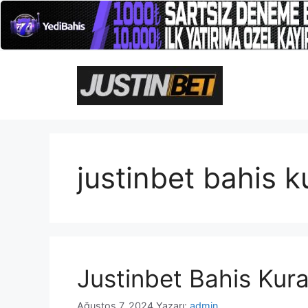
İçeriğe
atla
justinbet bahis ku
Justinbet Bahis Kural
Ağustos 7, 2024
Yazarı:
admin