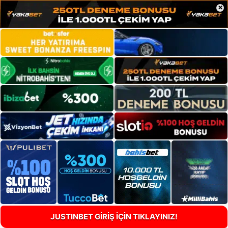
×
JUSTINBET GİRİŞ İÇİN TIKLAYINIZ!