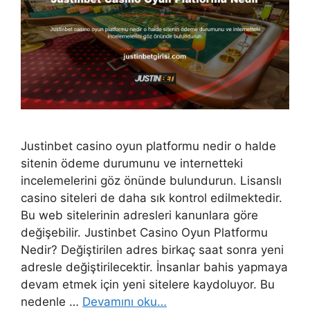
Justinbet casino oyun platformu nedir o halde
sitenin ödeme durumunu ve internetteki
incelemelerini göz önünde bulundurun. Lisanslı
casino siteleri de daha sık kontrol edilmektedir.
Bu web sitelerinin adresleri kanunlara göre
değişebilir. Justinbet Casino Oyun Platformu
Nedir? Değiştirilen adres birkaç saat sonra yeni
adresle değiştirilecektir. İnsanlar bahis yapmaya
devam etmek için yeni sitelere kaydoluyor. Bu
nedenle …
Devamını oku…