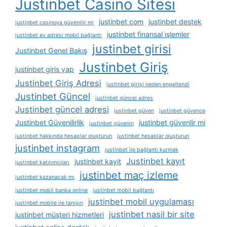
Justinbet Casino Sitesi
justinbet com
justinbet destek
justinbet casinoya güvenilir mi
justinbet finansal i̇şlemler
justinbet ev adresi mobil bağlantı
justinbet girisi
Justinbet Genel Bakış
Justinbet Giriş
justinbet giris yap
Justinbet Giriş Adresi
justinbet girişi neden engellendi
Justinbet Güncel
justinbet güncel adres
Justinbet güncel adresi
justinbet güven
justinbet güvence
Justinbet Güvenilirlik
justinbet güvenlir mi
justinbet güvenin
justinbet hakkında hesaplar oluşturun
justinbet hesaplar oluşturun
justinbet instagram
justinbet i̇le bağlantı kurmak
Justinbet kayıt
justinbet kayit
justinbet katılımcıları
justinbet maç izleme
justinbet kazanacak mı
justinbet mobil banka online
justinbet mobil bağlantı
justinbet mobil uygulaması
justinbet mobile i̇le tanışın
justinbet nasil bir site
justinbet müşteri hizmetleri