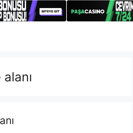
 alanı
anı