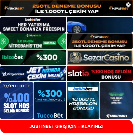
×
JUSTINBET GİRİŞ İÇİN TIKLAYINIZ!