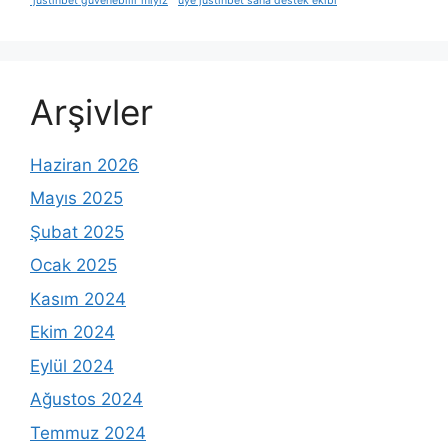
justinbet güvenebilir miyiz
üye justinbet saha destek ekibi
Arşivler
Haziran 2026
Mayıs 2025
Şubat 2025
Ocak 2025
Kasım 2024
Ekim 2024
Eylül 2024
Ağustos 2024
Temmuz 2024