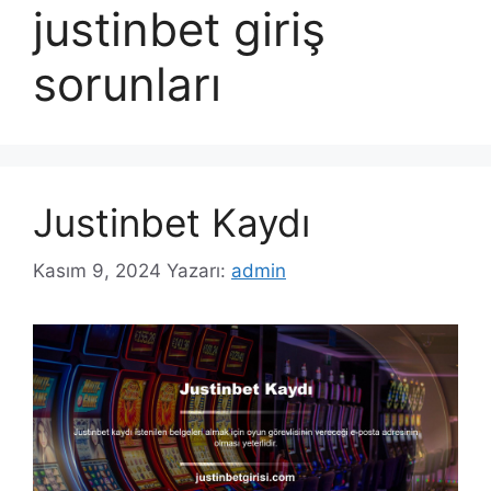
justinbet giriş
sorunları
Justinbet Kaydı
Kasım 9, 2024
Yazarı:
admin