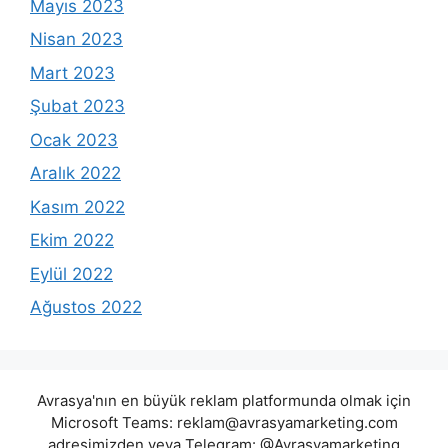
Mayıs 2023
Nisan 2023
Mart 2023
Şubat 2023
Ocak 2023
Aralık 2022
Kasım 2022
Ekim 2022
Eylül 2022
Ağustos 2022
Avrasya'nın en büyük reklam platformunda olmak için
Microsoft Teams:
reklam@avrasyamarketing.com
adresimizden veya Telegram: @Avrasyamarketing