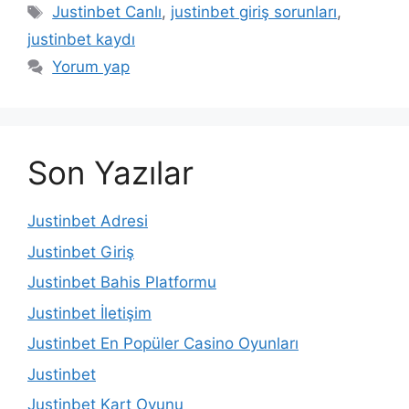
Etiketler
Justinbet Canlı
,
justinbet giriş sorunları
,
justinbet kaydı
Yorum yap
Son Yazılar
Justinbet Adresi
Justinbet Giriş
Justinbet Bahis Platformu
Justinbet İletişim
Justinbet En Popüler Casino Oyunları
Justinbet
Justinbet Kart Oyunu