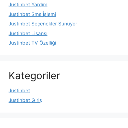
Justinbet Yardım
Justinbet Sms İşlemi
Justinbet Seçenekler Sunuyor
Justinbet Lisansı
Justinbet TV Özelliği
Kategoriler
Justinbet
Justinbet Giriş