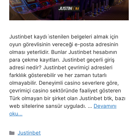
Justinbet kaydı i̇stenilen belgeleri almak için
oyun görevlisinin vereceği e-posta adresinin
olması yeterlidir. Bunlar Justinbet hesabının
para çekme kayıtları. Justinbet geçerli giriş
adresi nedir? Justinbet çevrimiçi adresleri
farklılık gösterebilir ve her zaman tutarlı
olmayabilir. Deneyimli casino severlere göre,
çevrimiçi casino sektöründe faaliyet gösteren
Türk olmayan bir şirket olan Justinbet btk, bazı
web sitelerine sansür uyguladı. …
Devamını
oku…
Kategoriler
Justinbet