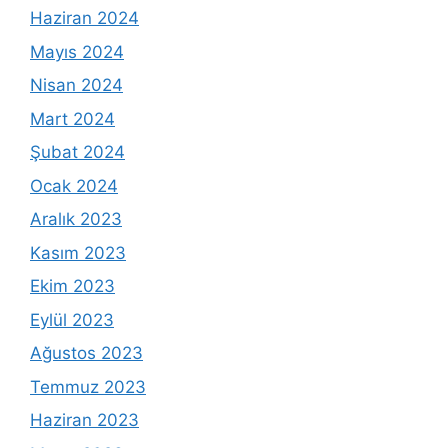
Haziran 2024
Mayıs 2024
Nisan 2024
Mart 2024
Şubat 2024
Ocak 2024
Aralık 2023
Kasım 2023
Ekim 2023
Eylül 2023
Ağustos 2023
Temmuz 2023
Haziran 2023