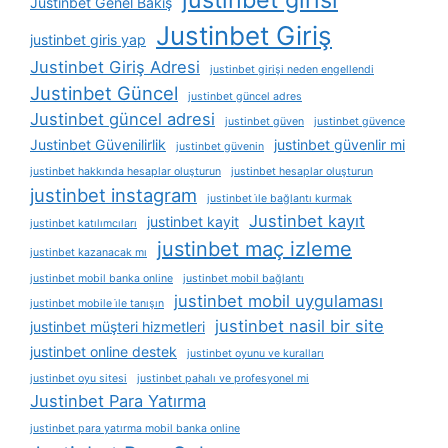
Justinbet Genel Bakış
Justinbet Giriş
justinbet giris yap
Justinbet Giriş Adresi
justinbet girişi neden engellendi
Justinbet Güncel
justinbet güncel adres
Justinbet güncel adresi
justinbet güven
justinbet güvence
Justinbet Güvenilirlik
justinbet güvenlir mi
justinbet güvenin
justinbet hakkında hesaplar oluşturun
justinbet hesaplar oluşturun
justinbet instagram
justinbet i̇le bağlantı kurmak
Justinbet kayıt
justinbet kayit
justinbet katılımcıları
justinbet maç izleme
justinbet kazanacak mı
justinbet mobil banka online
justinbet mobil bağlantı
justinbet mobil uygulaması
justinbet mobile i̇le tanışın
justinbet nasil bir site
justinbet müşteri hizmetleri
justinbet online destek
justinbet oyunu ve kuralları
justinbet oyu sitesi
justinbet pahalı ve profesyonel mi
Justinbet Para Yatırma
justinbet para yatırma mobil banka online