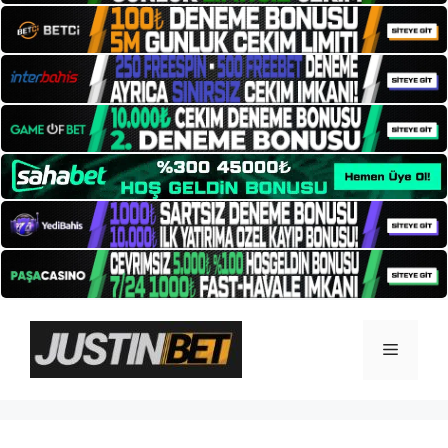
İçeriğe
atla
Menü