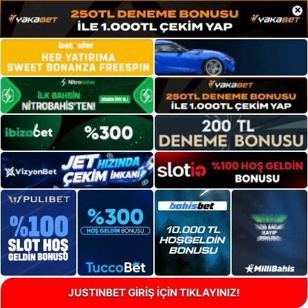
×
JUSTINBET GİRİŞ İÇİN TIKLAYINIZ!