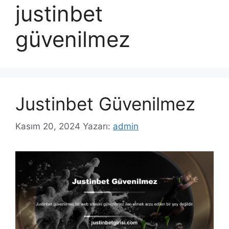
justinbet
güvenilmez
Justinbet Güvenilmez
Kasım 20, 2024
Yazarı:
admin