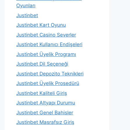
Oyunları
Justinbet
Justinbet Kart Oyunu
Justinbet Casino Severler
Justinbet Kullanıcı Endişeleri
Justinbet Üyelik Programı
Justinbet Dil Seçeneği
Justinbet Depozito Teknikleri
Justinbet Üyelik Prosedürü
Justinbet Kaliteli Giriş
Justinbet Altyapı Durumu
Justinbet Genel Bahisler
Justinbet Masrafsız Giriş