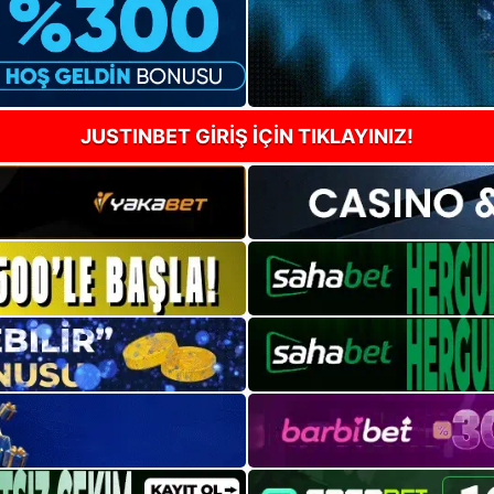
JUSTINBET GİRİŞ İÇİN TIKLAYINIZ!