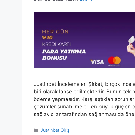
Justinbet İncelemeleri Şirket, birçok incel
biri olarak lanse edilmektedir. Bunun tek
ödeme yapmasıdır. Karşılaştıkları sorunla
çözümler sunabilmeleri en büyük güçleri ola
sağlayıcılar tarafından sağlanması da öne
Kategoriler
Justinbet Giriş