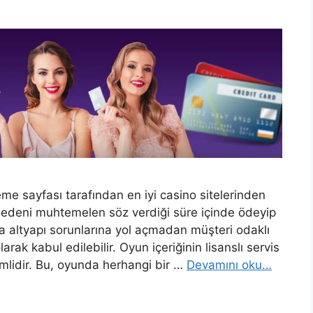
eme sayfası tarafından en iyi casino sitelerinden
 nedeni muhtemelen söz verdiği süre içinde ödeyip
ra altyapı sorunlarına yol açmadan müşteri odaklı
rak kabul edilebilir. Oyun içeriğinin lisanslı servis
mlidir. Bu, oyunda herhangi bir …
Devamını oku…