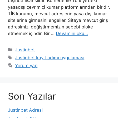
dışında lisanslıdır. Bu nedenle Türkiye’deki
yasadışı çevrimiçi kumar platformlarından biridir.
TİB kurumu, mevcut adreslerin yasa dışı kumar
sitelerine girmesini engeller. Siteye mevcut giriş
adresimizi değiştirmemizin sebebi bloke
etmemek içindir. Bir …
Devamını oku…
Kategoriler
Justinbet
Etiketler
Justinbet kayıt adımı uygulaması
Yorum yap
Son Yazılar
Justinbet Adresi