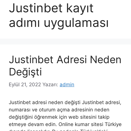
Justinbet kayıt
adımı uygulaması
Justinbet Adresi Neden
Değişti
Eylül 21, 2022
Yazarı:
admin
Justinbet adresi neden değişti Justinbet adresi,
numarası ve oturum açma adresinin neden
değiştiğini öğrenmek için web sitesini takip
etmeye devam edin. Online kumar sitesi Türkiye