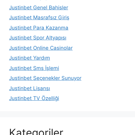
Justinbet Genel Bahisler
Justinbet Masrafsız Giriş
Justinbet Para Kazanma
Justinbet Spor Altyapısı
Justinbet Online Casinolar
Justinbet Yardım
Justinbet Sms İşlemi
Justinbet Seçenekler Sunuyor
Justinbet Lisansı
Justinbet TV Özelliği
Kategoriler