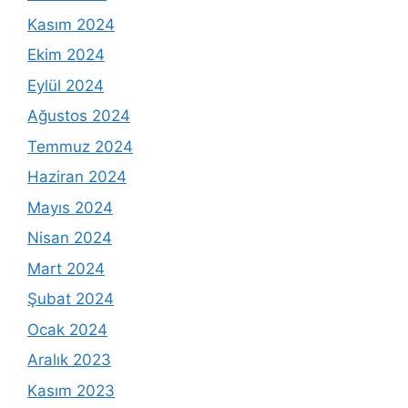
Kasım 2024
Ekim 2024
Eylül 2024
Ağustos 2024
Temmuz 2024
Haziran 2024
Mayıs 2024
Nisan 2024
Mart 2024
Şubat 2024
Ocak 2024
Aralık 2023
Kasım 2023