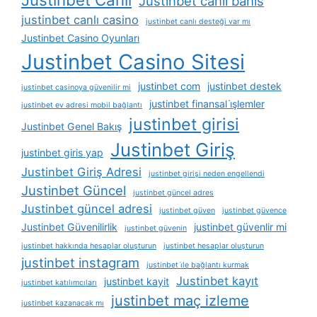
Justinbet canlı bahis
justinbet canlı casino
justinbet canlı desteği var mı
Justinbet Casino Oyunları
Justinbet Casino Sitesi
justinbet com
justinbet destek
justinbet casinoya güvenilir mi
justinbet finansal i̇şlemler
justinbet ev adresi mobil bağlantı
justinbet girisi
Justinbet Genel Bakış
Justinbet Giriş
justinbet giris yap
Justinbet Giriş Adresi
justinbet girişi neden engellendi
Justinbet Güncel
justinbet güncel adres
Justinbet güncel adresi
justinbet güven
justinbet güvence
Justinbet Güvenilirlik
justinbet güvenlir mi
justinbet güvenin
justinbet hakkında hesaplar oluşturun
justinbet hesaplar oluşturun
justinbet instagram
justinbet i̇le bağlantı kurmak
Justinbet kayıt
justinbet kayit
justinbet katılımcıları
justinbet maç izleme
justinbet kazanacak mı