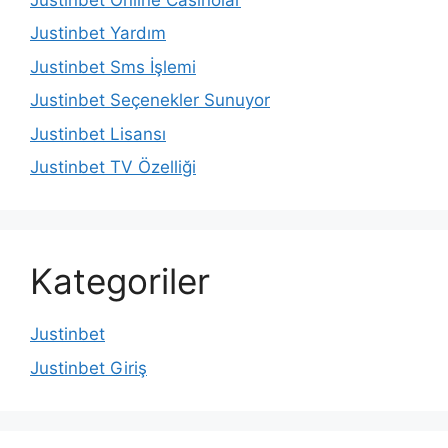
Justinbet Yardım
Justinbet Sms İşlemi
Justinbet Seçenekler Sunuyor
Justinbet Lisansı
Justinbet TV Özelliği
Kategoriler
Justinbet
Justinbet Giriş