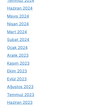
Temmuz 2024
Haziran 2024
Mayıs 2024
Nisan 2024
Mart 2024
Şubat 2024
Ocak 2024
Aralık 2023
Kasım 2023
Ekim 2023
Eylül 2023
Ağustos 2023
Temmuz 2023
Haziran 2023