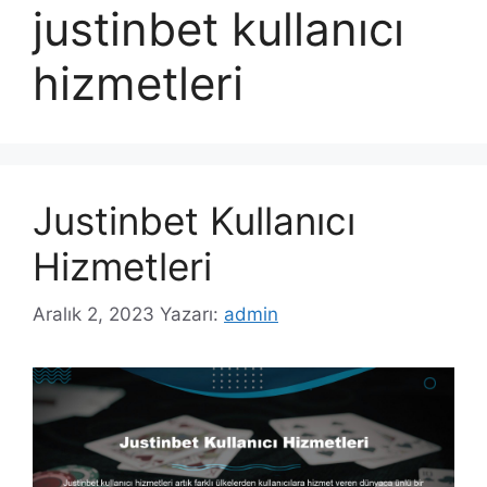
justinbet kullanıcı
hizmetleri
Justinbet Kullanıcı
Hizmetleri
Aralık 2, 2023
Yazarı:
admin