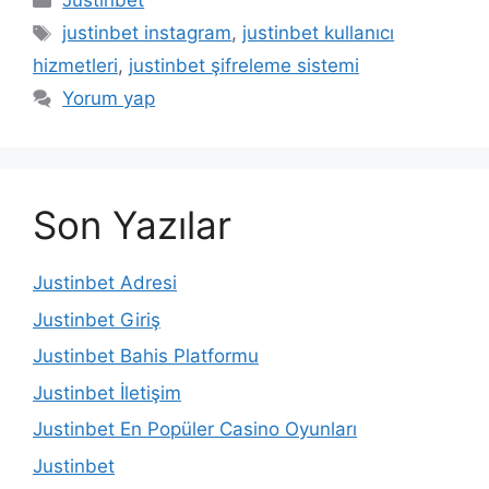
Justinbet
Etiketler
justinbet instagram
,
justinbet kullanıcı
hizmetleri
,
justinbet şifreleme sistemi
Yorum yap
Son Yazılar
Justinbet Adresi
Justinbet Giriş
Justinbet Bahis Platformu
Justinbet İletişim
Justinbet En Popüler Casino Oyunları
Justinbet