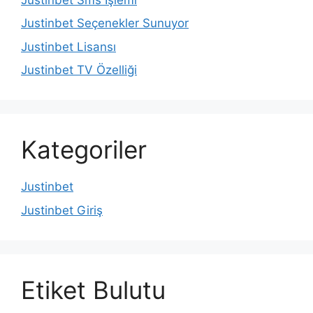
Justinbet Seçenekler Sunuyor
Justinbet Lisansı
Justinbet TV Özelliği
Kategoriler
Justinbet
Justinbet Giriş
Etiket Bulutu