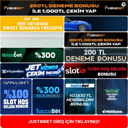
×
JUSTINBET GİRİŞ İÇİN TIKLAYINIZ!