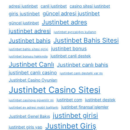
adresi justinbet
canli justinbet
casino sitesi justinbet
güncel adresi justinbet
giris justinbet
Justinbet adres
güncel justinbet
justinbet adresi
justinbet ayrıcalığını kullanın
Justinbet Bahis Sitesi
Justinbet bahis
justinbet bonus
justinbet bahis sitesi girişi
justinbet canli destek
justinbet bonusu hakkında
Justinbet Canlı
Justinbet canlı bahis
justinbet canlı casino
justinbet canlı desteği var mı
Justinbet Casino Oyunları
Justinbet Casino Sitesi
justinbet com
justinbet destek
justinbet casinoya güvenilir mi
justinbet finansal i̇şlemler
justinbet ev adresi mobil bağlantı
justinbet girisi
Justinbet Genel Bakış
Justinbet Giriş
justinbet giris yap