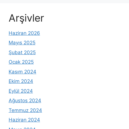
Arşivler
Haziran 2026
Mayıs 2025
Şubat 2025
Ocak 2025
Kasım 2024
Ekim 2024
Eylül 2024
Ağustos 2024
Temmuz 2024
Haziran 2024