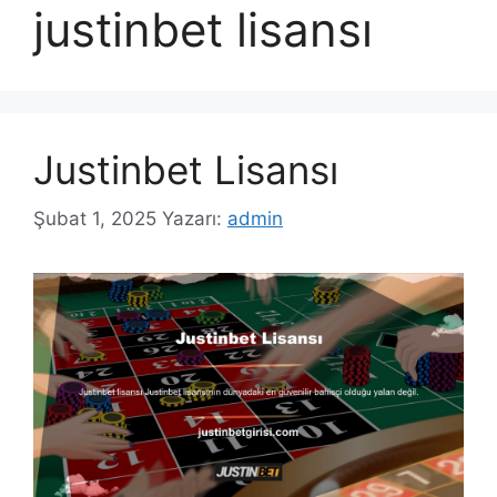
justinbet lisansı
Justinbet Lisansı
Şubat 1, 2025
Yazarı:
admin