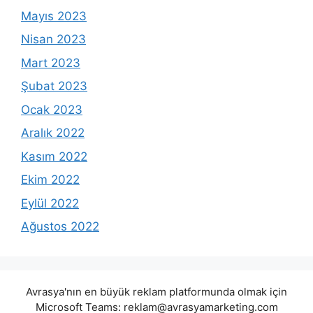
Mayıs 2023
Nisan 2023
Mart 2023
Şubat 2023
Ocak 2023
Aralık 2022
Kasım 2022
Ekim 2022
Eylül 2022
Ağustos 2022
Avrasya'nın en büyük reklam platformunda olmak için
Microsoft Teams:
reklam@avrasyamarketing.com