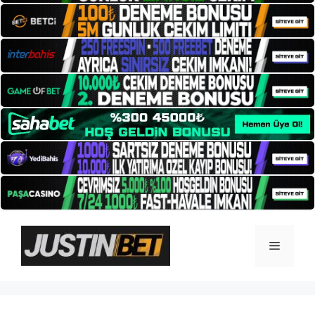
İçeriğe
atla
Menü