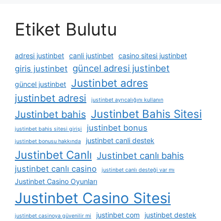
Etiket Bulutu
adresi justinbet
canli justinbet
casino sitesi justinbet
güncel adresi justinbet
giris justinbet
Justinbet adres
güncel justinbet
justinbet adresi
justinbet ayrıcalığını kullanın
Justinbet Bahis Sitesi
Justinbet bahis
justinbet bonus
justinbet bahis sitesi girişi
justinbet canli destek
justinbet bonusu hakkında
Justinbet Canlı
Justinbet canlı bahis
justinbet canlı casino
justinbet canlı desteği var mı
Justinbet Casino Oyunları
Justinbet Casino Sitesi
justinbet com
justinbet destek
justinbet casinoya güvenilir mi