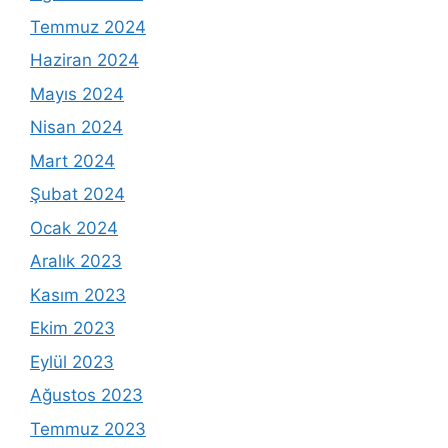
Temmuz 2024
Haziran 2024
Mayıs 2024
Nisan 2024
Mart 2024
Şubat 2024
Ocak 2024
Aralık 2023
Kasım 2023
Ekim 2023
Eylül 2023
Ağustos 2023
Temmuz 2023