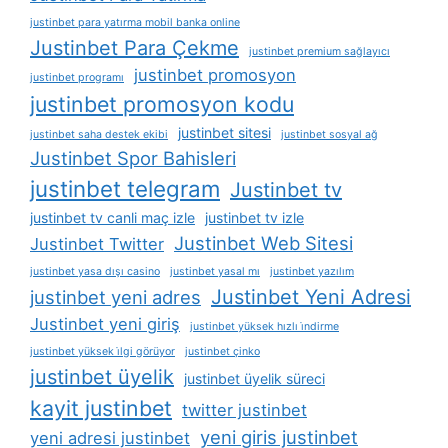
justinbet para yatırma mobil banka online
Justinbet Para Çekme
justinbet premium sağlayıcı
justinbet promosyon
justinbet programı
justinbet promosyon kodu
justinbet sitesi
justinbet saha destek ekibi
justinbet sosyal ağ
Justinbet Spor Bahisleri
justinbet telegram
Justinbet tv
justinbet tv canli maç izle
justinbet tv izle
Justinbet Web Sitesi
Justinbet Twitter
justinbet yasa dışı casino
justinbet yasal mı
justinbet yazılım
Justinbet Yeni Adresi
justinbet yeni adres
Justinbet yeni giriş
justinbet yüksek hızlı i̇ndirme
justinbet yüksek i̇lgi görüyor
justinbet çinko
justinbet üyelik
justinbet üyelik süreci
kayit justinbet
twitter justinbet
yeni giris justinbet
yeni adresi justinbet