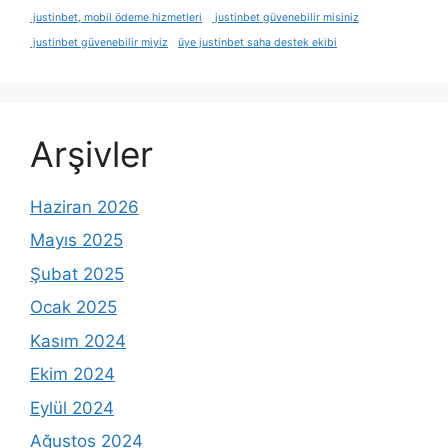
justinbet, mobil ödeme hizmetleri
justinbet güvenebilir misiniz
justinbet güvenebilir miyiz
üye justinbet saha destek ekibi
Arşivler
Haziran 2026
Mayıs 2025
Şubat 2025
Ocak 2025
Kasım 2024
Ekim 2024
Eylül 2024
Ağustos 2024