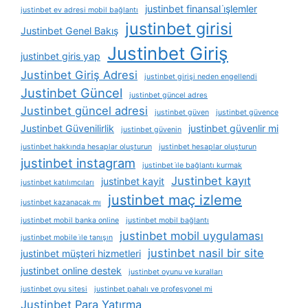
justinbet finansal i̇şlemler
justinbet ev adresi mobil bağlantı
justinbet girisi
Justinbet Genel Bakış
Justinbet Giriş
justinbet giris yap
Justinbet Giriş Adresi
justinbet girişi neden engellendi
Justinbet Güncel
justinbet güncel adres
Justinbet güncel adresi
justinbet güven
justinbet güvence
Justinbet Güvenilirlik
justinbet güvenlir mi
justinbet güvenin
justinbet hakkında hesaplar oluşturun
justinbet hesaplar oluşturun
justinbet instagram
justinbet i̇le bağlantı kurmak
Justinbet kayıt
justinbet kayit
justinbet katılımcıları
justinbet maç izleme
justinbet kazanacak mı
justinbet mobil banka online
justinbet mobil bağlantı
justinbet mobil uygulaması
justinbet mobile i̇le tanışın
justinbet nasil bir site
justinbet müşteri hizmetleri
justinbet online destek
justinbet oyunu ve kuralları
justinbet oyu sitesi
justinbet pahalı ve profesyonel mi
Justinbet Para Yatırma