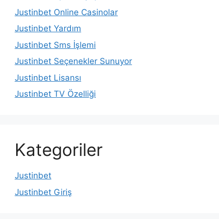
Justinbet Online Casinolar
Justinbet Yardım
Justinbet Sms İşlemi
Justinbet Seçenekler Sunuyor
Justinbet Lisansı
Justinbet TV Özelliği
Kategoriler
Justinbet
Justinbet Giriş