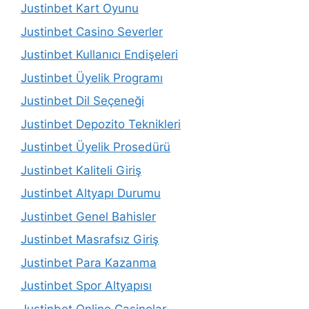
Justinbet Kart Oyunu
Justinbet Casino Severler
Justinbet Kullanıcı Endişeleri
Justinbet Üyelik Programı
Justinbet Dil Seçeneği
Justinbet Depozito Teknikleri
Justinbet Üyelik Prosedürü
Justinbet Kaliteli Giriş
Justinbet Altyapı Durumu
Justinbet Genel Bahisler
Justinbet Masrafsız Giriş
Justinbet Para Kazanma
Justinbet Spor Altyapısı
Justinbet Online Casinolar