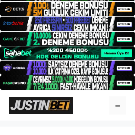
İçeriğe
atla
Menü