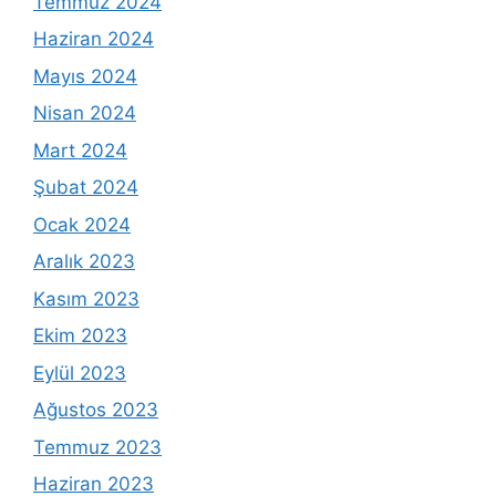
Temmuz 2024
Haziran 2024
Mayıs 2024
Nisan 2024
Mart 2024
Şubat 2024
Ocak 2024
Aralık 2023
Kasım 2023
Ekim 2023
Eylül 2023
Ağustos 2023
Temmuz 2023
Haziran 2023