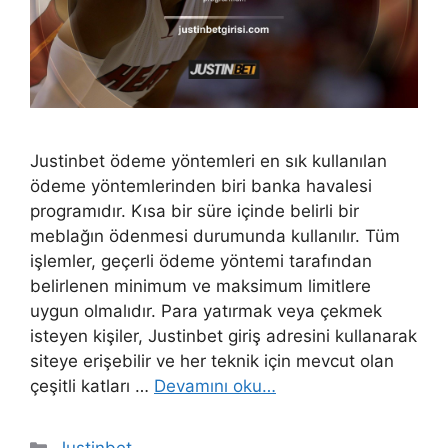
Justinbet ödeme yöntemleri en sık kullanılan
ödeme yöntemlerinden biri banka havalesi
programıdır. Kısa bir süre içinde belirli bir
meblağın ödenmesi durumunda kullanılır. Tüm
işlemler, geçerli ödeme yöntemi tarafından
belirlenen minimum ve maksimum limitlere
uygun olmalıdır. Para yatırmak veya çekmek
isteyen kişiler, Justinbet giriş adresini kullanarak
siteye erişebilir ve her teknik için mevcut olan
çeşitli katları …
Devamını oku…
Kategoriler