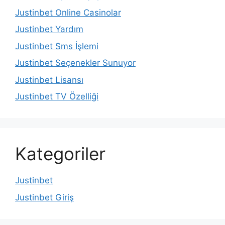
Justinbet Online Casinolar
Justinbet Yardım
Justinbet Sms İşlemi
Justinbet Seçenekler Sunuyor
Justinbet Lisansı
Justinbet TV Özelliği
Kategoriler
Justinbet
Justinbet Giriş