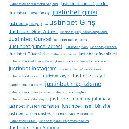
justinbet finansal i̇şlemler
justinbet ev adresi mobil bağlantı
justinbet girisi
Justinbet Genel Bakış
Justinbet Giriş
justinbet giris yap
Justinbet Giriş Adresi
justinbet girişi neden engellendi
Justinbet Güncel
justinbet güncel adres
Justinbet güncel adresi
justinbet güven
justinbet güvence
Justinbet Güvenilirlik
justinbet güvenlir mi
justinbet güvenin
justinbet hakkında hesaplar oluşturun
justinbet hesaplar oluşturun
justinbet instagram
justinbet i̇le bağlantı kurmak
Justinbet kayıt
justinbet kayit
justinbet katılımcıları
justinbet maç izleme
justinbet kazanacak mı
justinbet mobil banka online
justinbet mobil bağlantı
justinbet mobil uygulaması
justinbet mobile i̇le tanışın
justinbet nasil bir site
justinbet müşteri hizmetleri
justinbet online destek
justinbet oyunu ve kuralları
justinbet oyu sitesi
justinbet pahalı ve profesyonel mi
Justinbet Para Yatırma