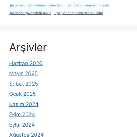
justinbet, mobil ödeme hizmetleri
justinbet güvenebilir misiniz
justinbet güvenebilir miyiz
üye justinbet saha destek ekibi
Arşivler
Haziran 2026
Mayıs 2025
Şubat 2025
Ocak 2025
Kasım 2024
Ekim 2024
Eylül 2024
Ağustos 2024