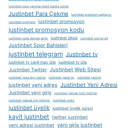
justinbet para yatırma mobil banka online
Justinbet Para Çekme
justinbet premium sağlayıcı
justinbet promosyon
justinbet programı
justinbet promosyon kodu
justinbet sitesi
justinbet saha destek ekibi
justinbet sosyal ağ
Justinbet Spor Bahisleri
justinbet telegram
Justinbet tv
justinbet tv canli maç izle
justinbet tv izle
Justinbet Web Sitesi
Justinbet Twitter
justinbet yasa dışı casino
justinbet yasal mı
justinbet yazılım
Justinbet Yeni Adresi
justinbet yeni adres
Justinbet yeni giriş
justinbet yüksek hızlı i̇ndirme
justinbet yüksek i̇lgi görüyor
justinbet çinko
justinbet üyelik
justinbet üyelik süreci
kayit justinbet
twitter justinbet
yeni giris justinbet
yeni adresi justinbet