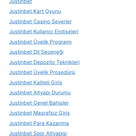
Justinbet
Justinbet Kart Oyunu
Justinbet Casino Severler
Justinbet Kullanıcı Endişeleri
Justinbet Üyelik Programı
Justinbet Dil Seçeneği
Justinbet Depozito Teknikleri
Justinbet Üyelik Prosedürü
Justinbet Kaliteli Giriş
Justinbet Altyapı Durumu
Justinbet Genel Bahisler
Justinbet Masrafsız Giriş
Justinbet Para Kazanma
Justinbet Spor Altyapısı