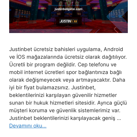
Justinbet ücretsiz bahisleri uygulama, Android
ve İOS mağazalarında ücretsiz olarak dağıtılıyor.
Ücretli bir program değildir. Cep telefonu ve
mobil internet ücretleri spor bağlantınıza bağlı
olarak değişmeyecek veya artmayacaktır. Daha
iyi bir fiyat bulamazsınız. Justinbet,
beklentilerinizi karşılayan güvenilir hizmetler
sunan bir hukuk hizmetleri sitesidir. Ayrıca güçlü
müşteri koruma ve güvenlik sistemlerimiz var.
Justinbet beklentilerinizi karşılayacak geniş …
Devamını oku…