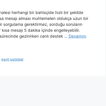
esi herhangi bir bahisçide hızlı bir şekilde
kısa mesajı alması muhtemelen oldukça uzun bir
ir sorgulama gerektirmez, sorduğu soruların
r kısa mesajı 5 dakika içinde engelleyebilir.
 sürecinde gezinirken canlı destek …
Devamını
,
kayit justinbet