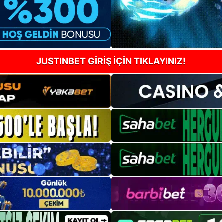
JUSTINBET GİRİŞ İÇİN TIKLAYINIZ!