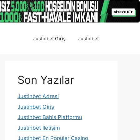
Justinbet Giriş
Justinbet
Son Yazılar
Justinbet Adresi
Justinbet Giriş
Justinbet Bahis Platformu
Justinbet İletişim
Justinbet En Popüler Casino