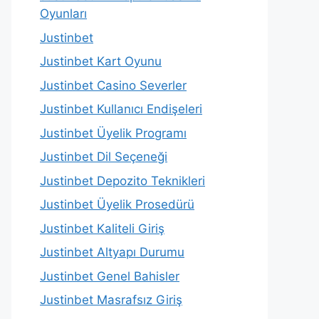
Oyunları
Justinbet
Justinbet Kart Oyunu
Justinbet Casino Severler
Justinbet Kullanıcı Endişeleri
Justinbet Üyelik Programı
Justinbet Dil Seçeneği
Justinbet Depozito Teknikleri
Justinbet Üyelik Prosedürü
Justinbet Kaliteli Giriş
Justinbet Altyapı Durumu
Justinbet Genel Bahisler
Justinbet Masrafsız Giriş