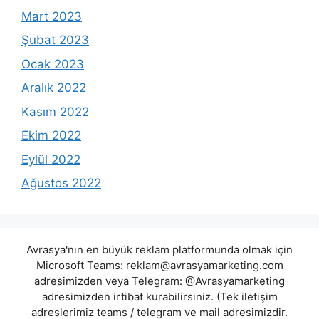
Mart 2023
Şubat 2023
Ocak 2023
Aralık 2022
Kasım 2022
Ekim 2022
Eylül 2022
Ağustos 2022
Avrasya'nın en büyük reklam platformunda olmak için
Microsoft Teams:
reklam@avrasyamarketing.com
adresimizden veya Telegram: @Avrasyamarketing
adresimizden irtibat kurabilirsiniz. (Tek iletişim
adreslerimiz teams / telegram ve mail adresimizdir.