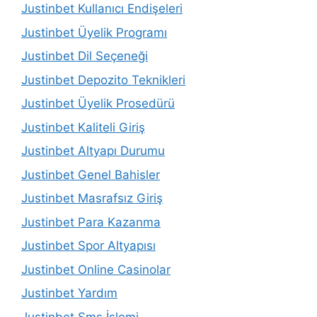
Justinbet Kullanıcı Endişeleri
Justinbet Üyelik Programı
Justinbet Dil Seçeneği
Justinbet Depozito Teknikleri
Justinbet Üyelik Prosedürü
Justinbet Kaliteli Giriş
Justinbet Altyapı Durumu
Justinbet Genel Bahisler
Justinbet Masrafsız Giriş
Justinbet Para Kazanma
Justinbet Spor Altyapısı
Justinbet Online Casinolar
Justinbet Yardım
Justinbet Sms İşlemi