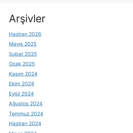
Arşivler
Haziran 2026
Mayıs 2025
Şubat 2025
Ocak 2025
Kasım 2024
Ekim 2024
Eylül 2024
Ağustos 2024
Temmuz 2024
Haziran 2024