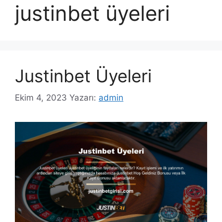
justinbet üyeleri
Justinbet Üyeleri
Ekim 4, 2023
Yazarı:
admin