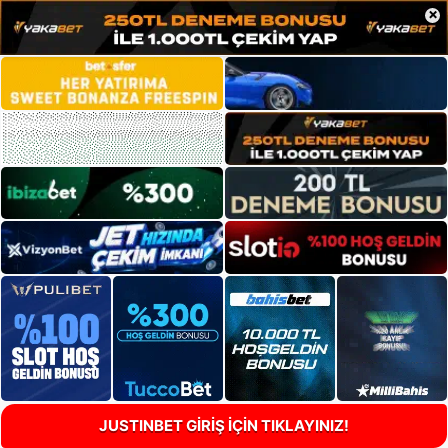
×
JUSTINBET GİRİŞ İÇİN TIKLAYINIZ!