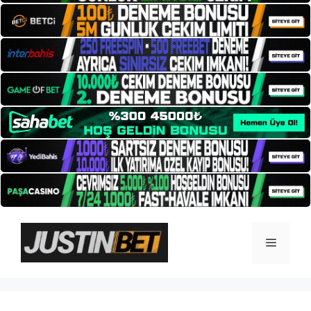
İçeriğe
atla
Menü