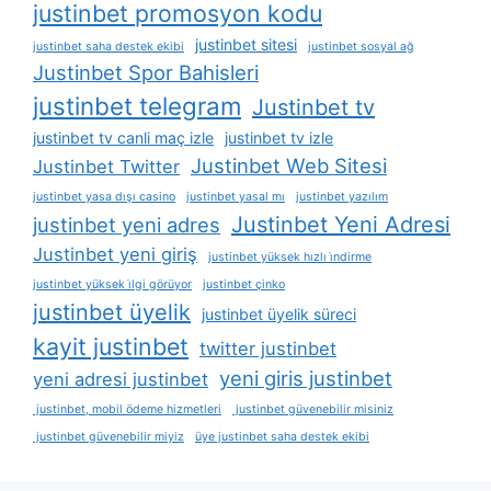
justinbet promosyon kodu
justinbet sitesi
justinbet saha destek ekibi
justinbet sosyal ağ
Justinbet Spor Bahisleri
justinbet telegram
Justinbet tv
justinbet tv canli maç izle
justinbet tv izle
Justinbet Web Sitesi
Justinbet Twitter
justinbet yasa dışı casino
justinbet yasal mı
justinbet yazılım
Justinbet Yeni Adresi
justinbet yeni adres
Justinbet yeni giriş
justinbet yüksek hızlı i̇ndirme
justinbet yüksek i̇lgi görüyor
justinbet çinko
justinbet üyelik
justinbet üyelik süreci
kayit justinbet
twitter justinbet
yeni giris justinbet
yeni adresi justinbet
justinbet, mobil ödeme hizmetleri
justinbet güvenebilir misiniz
justinbet güvenebilir miyiz
üye justinbet saha destek ekibi