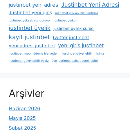
Justinbet Yeni Adresi
justinbet yeni adres
Justinbet yeni giriş
justinbet yüksek hızlı i̇ndirme
justinbet yüksek i̇lgi görüyor
justinbet çinko
justinbet üyelik
justinbet üyelik süreci
kayit justinbet
twitter justinbet
yeni giris justinbet
yeni adresi justinbet
justinbet, mobil ödeme hizmetleri
justinbet güvenebilir misiniz
justinbet güvenebilir miyiz
üye justinbet saha destek ekibi
Arşivler
Haziran 2026
Mayıs 2025
Şubat 2025