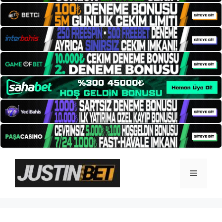
İçeriğe
atla
Menü