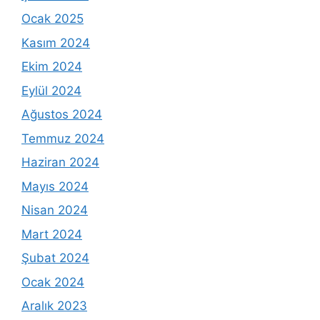
Ocak 2025
Kasım 2024
Ekim 2024
Eylül 2024
Ağustos 2024
Temmuz 2024
Haziran 2024
Mayıs 2024
Nisan 2024
Mart 2024
Şubat 2024
Ocak 2024
Aralık 2023