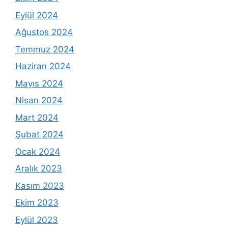
Eylül 2024
Ağustos 2024
Temmuz 2024
Haziran 2024
Mayıs 2024
Nisan 2024
Mart 2024
Şubat 2024
Ocak 2024
Aralık 2023
Kasım 2023
Ekim 2023
Eylül 2023