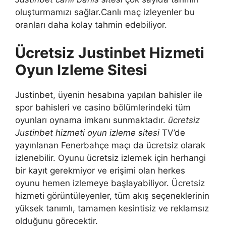
oluşturmamızı sağlar.Canlı maç izleyenler bu
oranları daha kolay tahmin edebiliyor.
Ücretsiz Justinbet Hizmeti
Oyun Izleme Sitesi
Justinbet, üyenin hesabına yapılan bahisler ile
spor bahisleri ve casino bölümlerindeki tüm
oyunları oynama imkanı sunmaktadır.
ücretsiz
Justinbet hizmeti oyun izleme sitesi
TV’de
yayınlanan Fenerbahçe maçı da ücretsiz olarak
izlenebilir. Oyunu ücretsiz izlemek için herhangi
bir kayıt gerekmiyor ve erişimi olan herkes
oyunu hemen izlemeye başlayabiliyor. Ücretsiz
hizmeti görüntüleyenler, tüm akış seçeneklerinin
yüksek tanımlı, tamamen kesintisiz ve reklamsız
olduğunu görecektir.