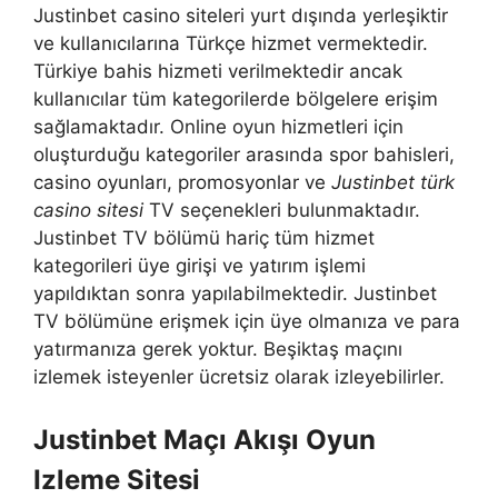
Justinbet casino siteleri yurt dışında yerleşiktir
ve kullanıcılarına Türkçe hizmet vermektedir.
Türkiye bahis hizmeti verilmektedir ancak
kullanıcılar tüm kategorilerde bölgelere erişim
sağlamaktadır. Online oyun hizmetleri için
oluşturduğu kategoriler arasında spor bahisleri,
casino oyunları, promosyonlar ve
Justinbet türk
casino sitesi
TV seçenekleri bulunmaktadır.
Justinbet TV bölümü hariç tüm hizmet
kategorileri üye girişi ve yatırım işlemi
yapıldıktan sonra yapılabilmektedir. Justinbet
TV bölümüne erişmek için üye olmanıza ve para
yatırmanıza gerek yoktur. Beşiktaş maçını
izlemek isteyenler ücretsiz olarak izleyebilirler.
Justinbet Maçı Akışı Oyun
Izleme Sitesi