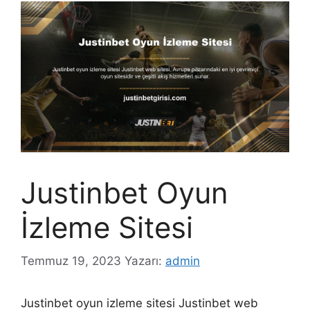
Justinbet Oyun
İzleme Sitesi
Temmuz 19, 2023
Yazarı:
admin
Justinbet oyun izleme sitesi Justinbet web