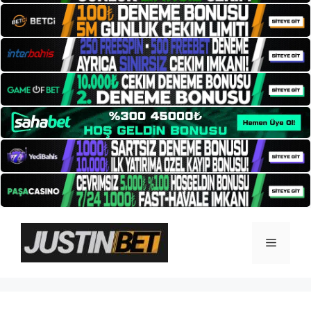
İçeriğe
atla
Menü