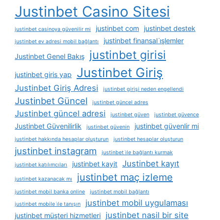
Justinbet Casino Sitesi
justinbet com
justinbet destek
justinbet casinoya güvenilir mi
justinbet finansal i̇şlemler
justinbet ev adresi mobil bağlantı
justinbet girisi
Justinbet Genel Bakış
Justinbet Giriş
justinbet giris yap
Justinbet Giriş Adresi
justinbet girişi neden engellendi
Justinbet Güncel
justinbet güncel adres
Justinbet güncel adresi
justinbet güven
justinbet güvence
Justinbet Güvenilirlik
justinbet güvenlir mi
justinbet güvenin
justinbet hakkında hesaplar oluşturun
justinbet hesaplar oluşturun
justinbet instagram
justinbet i̇le bağlantı kurmak
Justinbet kayıt
justinbet kayit
justinbet katılımcıları
justinbet maç izleme
justinbet kazanacak mı
justinbet mobil banka online
justinbet mobil bağlantı
justinbet mobil uygulaması
justinbet mobile i̇le tanışın
justinbet nasil bir site
justinbet müşteri hizmetleri