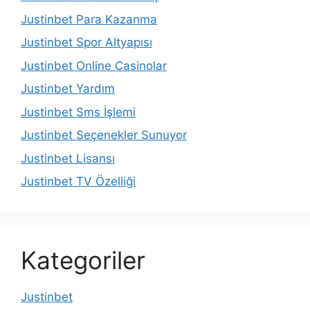
Justinbet Para Kazanma
Justinbet Spor Altyapısı
Justinbet Online Casinolar
Justinbet Yardım
Justinbet Sms İşlemi
Justinbet Seçenekler Sunuyor
Justinbet Lisansı
Justinbet TV Özelliği
Kategoriler
Justinbet