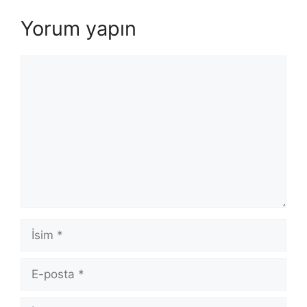
Yorum yapın
Yorum
İsim
E-
posta
İnternet