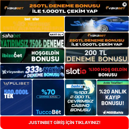
×
JUSTINBET GİRİŞ İÇİN TIKLAYINIZ!