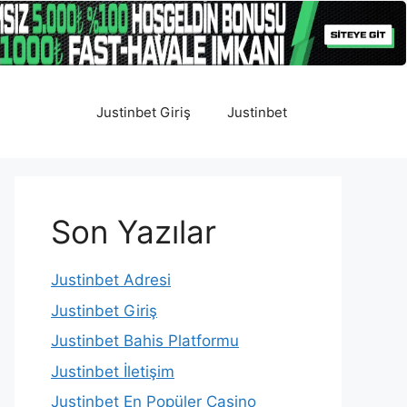
Justinbet Giriş
Justinbet
Son Yazılar
Justinbet Adresi
Justinbet Giriş
Justinbet Bahis Platformu
Justinbet İletişim
Justinbet En Popüler Casino