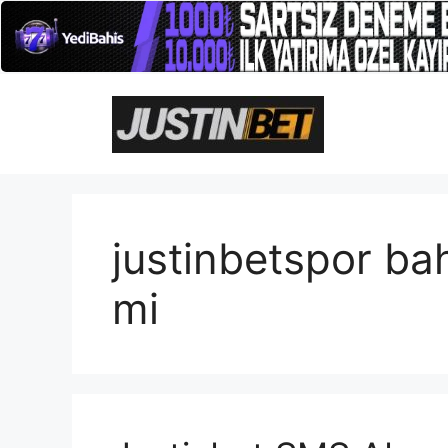
İçeriğe
atla
justinbetspor bahi
mi