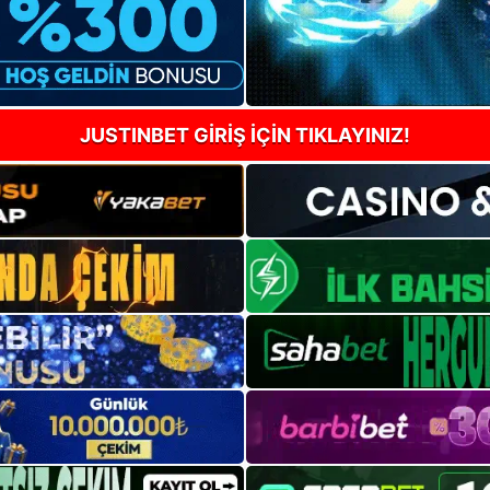
JUSTINBET GİRİŞ İÇİN TIKLAYINIZ!